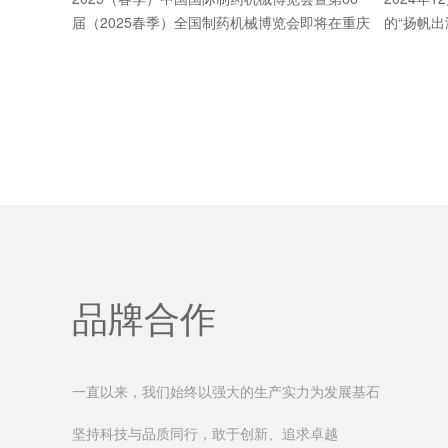
届（2025春季）全国制药机械博览会即将在重庆
的“扬帆出
国际博览中心隆重召开，热烈欢迎新老朋友莅临
级研讨班
展位参观指导！...
席高研班
董事长、...
品牌合作
一直以来，我们始终以强大的生产实力为发展基石
坚持科技与品质同行，敢于创新、追求卓越